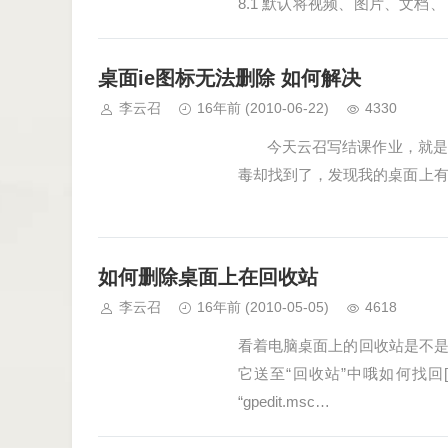
8.1 默认将视频、图片、文
里对我来跟本就没有用，而且…
桌面ie图标无法删除 如何解决
李云召
16年前
(2010-06-22)
4330
今天云召写结课作业，就是需
毒却找到了，发现我的桌面上有
如何删除桌面上在回收站
李云召
16年前
(2010-05-05)
4618
看着电脑桌面上的回收站是不
它送至“回收站”中哦如何找回[
“gpedit.msc…