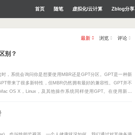
首页
随笔
虚拟化/云计算
Zblog分享
最新
浏览
评论
么区别？
置新磁盘时，系统会询问你是想要使用MBR还是GPT分区。GPT是一种新
GPT带来了很多新特性，但MBR仍然拥有最好的兼容性。GPT并不
 Mac OS X，Linux，及其他操作系统同样使用GPT。在使用新磁
析
 Counter)，也叫性能监视器。一个人健康状况如何，我们通过对其做各项