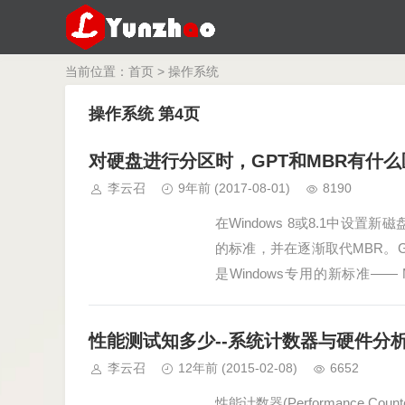
当前位置：
首页
>
操作系统
操作系统 第4页
对硬盘进行分区时，GPT和MBR有什
李云召
9年前
(2017-08-01)
8190
在Windows 8或8.1中设
的标准，并在逐渐取代MBR。
是Windows专用的新标准——
盘…
性能测试知多少--系统计数器与硬件分
李云召
12年前
(2015-02-08)
6652
性能计数器(Performance