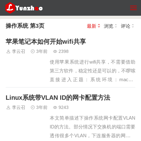
操作系统 第3页
最新
浏览
评论
苹果笔记本如何开始wifi共享
李云召
3年前
2398
使用苹果系统进行wifi共享，不需要借助
第三方软件，稳定性还是可以的，不啰嗦
直接进入正题：系统环境：macOS
Mojave 10.14.6（其他的系统估计也一
Linux系统带VLAN ID的网卡配置方法
样）1、打开“系统偏好设置”，选择如下
“共享”。…
李云召
3年前
9243
本文简单描述下操作系统网卡配置VLAN
ID的方法。部分情况下交换机的端口需要
透传很多个VLAN，下连服务器的网卡也