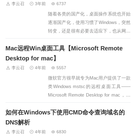
李云召
3年前
6737
随着各类的国产化，桌面操作系统也开始
逐渐国产化，使用习惯了Windows，突然
转变，还是很有必要去适应下，也从网上
整理了下材料（正月十六工作室），以免
Mac远程Win桌面工具【Microsoft Remote
自己用的时候不好找，后续可能会根据需
求持续更新。…
Desktop for mac】
李云召
4年前
5557
微软官方很早就专为Mac用户提供了一款
类Windows mstsc的远程桌面工具——
Microsoft Remote Desktop for mac，专
门用于局域网内，远程控制Windows桌
如何在Windows下使用CMD命令查询域名的
面。但是。苹果Appstore中国区确是长期
屏蔽该软件。长久以来，大部分使用
DNS解析
Microsoft Remote…
李云召
4年前
6830