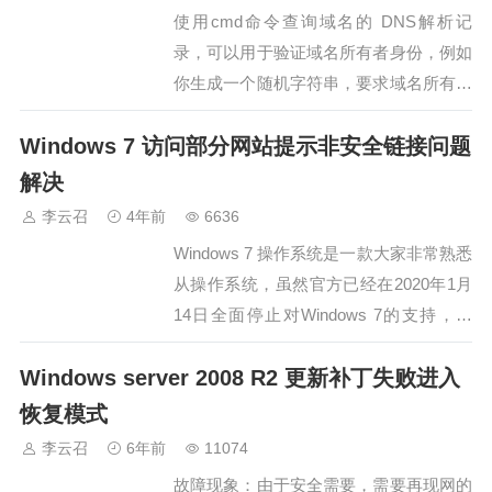
使用cmd命令查询域名的 DNS解析记
录，可以用于验证域名所有者身份，例如
你生成一个随机字符串，要求域名所有者
将字符串添加到他所属域名
Windows 7 访问部分网站提示非安全链接问题
（liyunzhao.com）的 _dnsauth 二级域名
中（即 _dnsauth.liyunzhao.com），记录
解决
类型要求使用TXT，当用户响应添加成功
李云召
4年前
6636
后，你可…
Windows 7 操作系统是一款大家非常熟悉
从操作系统，虽然官方已经在2020年1月
14日全面停止对Windows 7的支持，然
而，直到现在还有很多人在使用，有些程
Windows server 2008 R2 更新补丁失败进入
序的兼容性在Windows 7上也非常的优
秀，不过在重新安装windows 7后不知大
恢复模式
家是否碰到过类似的问题，访问淘宝、京
李云召
6年前
11074
东，甚至百度…
故障现象：由于安全需要，需要再现网的