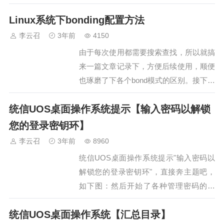
就需要单独的配置VLAN ID才能正常使
Linux系统下bonding配置方法
用，接下来以Linux 7.2举例配置（Linux
的bond配置可以参考…
李云召
3年前
4150
由于每次使用都需要搜索查找，所以就搞
来一篇文章记录下，方便后续使用，顺便
也琢磨了下各个bond模式的区别。接下来
先简单介绍下七种工作模式，常用的模式
统信UOS桌面操作系统提示【输入密码以解锁
有 0、1、4、6，每种工作模式都有其各
自的优缺点：一、bond工作模式：1、
您的登录密钥环】
mode=0（balance-rr）：Round-robin
李云召
3年前
8960
policy…
统信UOS桌面操作系统提示"输入密码以
解锁您的登录密钥环"，直接奔主题吧，
如下图：然后开始了各种管理密码的尝
试，发现都无果，可考虑采取下列操作步
统信UOS桌面操作系统【汇总目录】
骤测试下：亲测有效…