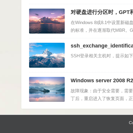
对硬盘进行分区时，GPT
在Windows 8或8.1中设
的标准，并在逐渐取代MBR。G
是Windows专用的新标准—— 
ssh_exchange_identifica
盘…
SSH登录相关主机时，提示如
Windows server 20
故障现象：由于安全需要，需要再现
丁后，重启进入了恢复页面，正
认，仅仅是修补了相关补丁，导
Co