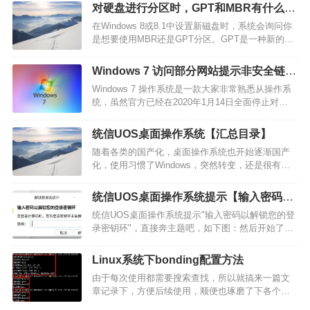
等。那么在做性能测试过程中，整个系统的软硬件
对硬盘进行分区时，GPT和MBR有什么区
进行监控也必不可少，监控所获得的数据也是我们
别？
在Windows 8或8.1中设置新磁盘时，系统会询问你
分析系统性能的主要依据。在整个系统中，对于不
是想要使用MBR还是GPT分区。GPT是一种新的标
同的软件和硬件，…
准，并在逐渐取代MBR。GPT带来了很多新特性，
但MBR仍然拥有最好的兼容性。GPT并不是
Windows 7 访问部分网站提示非安全链接
Windows专用的新标准—— Mac OS X，Linux，及
问题解决
Windows 7 操作系统是一款大家非常熟悉从操作系
其他操作系统同样使用GPT。在使用新磁盘…
统，虽然官方已经在2020年1月14日全面停止对
Windows 7的支持，然而，直到现在还有很多人在使
用，有些程序的兼容性在Windows 7上也非常的优
统信UOS桌面操作系统【汇总目录】
秀，不过在重新安装windows 7后不知大家是否碰到
随着各类的国产化，桌面操作系统也开始逐渐国产
过类似的问题，访问淘宝、京东，甚至百度…
化，使用习惯了Windows，突然转变，还是很有必
要去适应下，也从网上整理了下材料（正月十六工
作室），以免自己用的时候不好找，后续可能会根
统信UOS桌面操作系统提示【输入密码以
据需求持续更新。…
解锁您的登录密钥环】
统信UOS桌面操作系统提示"输入密码以解锁您的登
录密钥环"，直接奔主题吧，如下图：然后开始了各
种管理密码的尝试，发现都无果，可考虑采取下列
操作步骤测试下：亲测有效…
Linux系统下bonding配置方法
由于每次使用都需要搜索查找，所以就搞来一篇文
章记录下，方便后续使用，顺便也琢磨了下各个
bond模式的区别。接下来先简单介绍下七种工作模