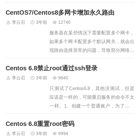
法。1、首先需要准备系统的对应镜像，
CentOS7/Centos8多网卡增加永久路由
上传到/mnt/soft下；2、将镜像挂载
到/mnt/cdrom下（…
李云召
3年前
12740
服务器在某些情况下需要配置多个网卡，
如果多个网卡配置多个默认网关，就会出
现路由选择异常的问题，导致部分网络不
能正确的选择网卡，呢么可以通过增加指
Centos 6.8禁止root通过ssh登录
定路由的方式规避，直奔主题：Centos7
增加路由的方法方式一：执行以下命令打
李云召
3年前
9840
开路由配置文件进行编辑（如果没有文件
只测试了Centos6.8，其他没测试，但是
可以直接创建）：…
应该是一样的，可能重启服务的命令不太
一样。1、创建一个普通账户，为了禁止
root登陆后登录。2、编辑 SSH 配置：vi
Centos 6.8重置root密码
/etc/ssh/sshd_config使用"/"命令进行查
找：PermitRootLogin，改为 Permi…
李云召
3年前
9994