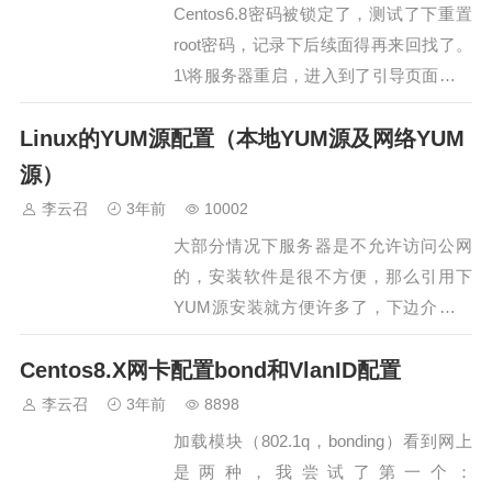
Centos6.8密码被锁定了，测试了下重置
root密码，记录下后续面得再来回找了。
1\将服务器重启，进入到了引导页面，然
后按“E”…
Linux的YUM源配置（本地YUM源及网络YUM
源）
李云召
3年前
10002
大部分情况下服务器是不允许访问公网
的，安装软件是很不方便，那么引用下
YUM源安装就方便许多了，下边介绍下
两种的配置方式：本地和网络的。本地配
Centos8.X网卡配置bond和VlanID配置
置YUM源1、根据个人喜好使用各种方法
上传到服务器，或者是通过cdrom的方式
李云召
3年前
8898
挂载下。创建两个目录，一个用来存放
加载模块（802.1q，bonding）看到网上
ISO文件，一个用来挂在ISO镜像 [root…
是两种，我尝试了第一个：