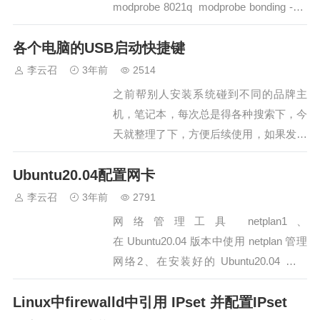
modprobe 8021q modprobe bonding -----
------------------- modprobe --first-
各个电脑的USB启动快捷键
time 8021q&…
李云召
3年前
2514
之前帮别人安装系统碰到不同的品牌主
机，笔记本，每次总是得各种搜索下，今
天就整理了下，方便后续使用，如果发现
哪个品牌的不正确，感谢大家评论反馈
Ubuntu20.04配置网卡
下，不过有的电脑默认是不开启USB快速
启动，需要进入bios中设置下，进入bios
李云召
3年前
2791
的方法基本为ESC、F2、Delete按键。…
网络管理工具 netplan1、
在 Ubuntu20.04 版本中使用 netplan 管理
网络2、在安装好的 Ubuntu20.04 中没
有 networking 和 NetworkManage 服…
Linux中firewalld中引用 IPset 并配置IPset