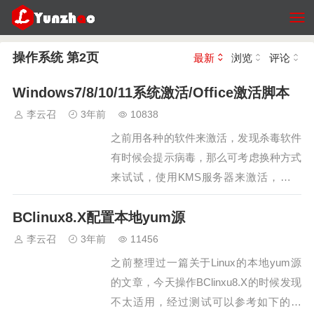
操作系统 第2页
最新
浏览
评论
Windows7/8/10/11系统激活/Office激活脚本
李云召
3年前
10838
之前用各种的软件来激活，发现杀毒软件
有时候会提示病毒，那么可考虑换种方式
来试试，使用KMS服务器来激活，最近
总是用到，就把查到的方法记录下，原链
BClinux8.X配置本地yum源
接在这里--> KMS，当然也可以从本文的
下边选择下载激活。【①】激活Windows
李云召
3年前
11456
系统要求：尽可能不使用大神精简系统，
之前整理过一篇关于Linux的本地yum源
ghost系统，等一系列被人二…
的文章，今天操作BClinxu8.X的时候发现
不太适用，经过测试可以参考如下的方