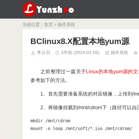
当前位置：
首页
>
操作系统
BClinux8.X配置本地yum源
李云召
3年前
(2024-01-05)
操作系统
之前整理过一篇关于
Linux的本地yum源的
参考如下的方法。
1、首先需要准备系统的对应镜像，上传到/mnt/
2、将镜像挂载到/mnt/cdrom下
（
路径可以自
mkdir /mnt/cdrom

mount -o loop /mnt/soft/*.iso /mnt/cdrom/