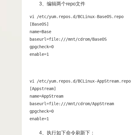
3、编辑两个repo文件
vi /etc/yum.repos.d/BCLinux-BaseOS.repo

[BaseOS]

name=Base

baseurl=file:///mnt/cdrom/BaseOS

gpgcheck=0

enable=1
vi /etc/yum.repos.d/BCLinux-AppStream.repo

[Appstream]

name=AppStream

baseurl=file:///mnt/cdrom/AppStream 

gpgcheck=0

enable=1
4、执行如下命令刷新下：