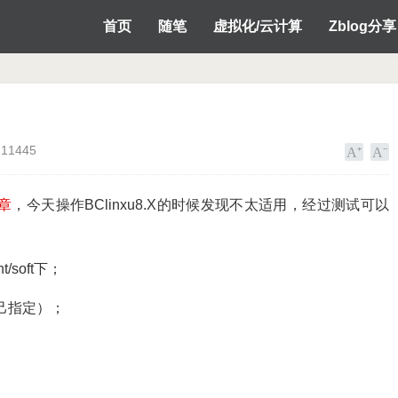
首页
随笔
虚拟化/云计算
Zblog分享
11445
文章
，今天操作BClinxu8.X的时候发现不太适用，经过测试可以
soft下；
己指定
）
；