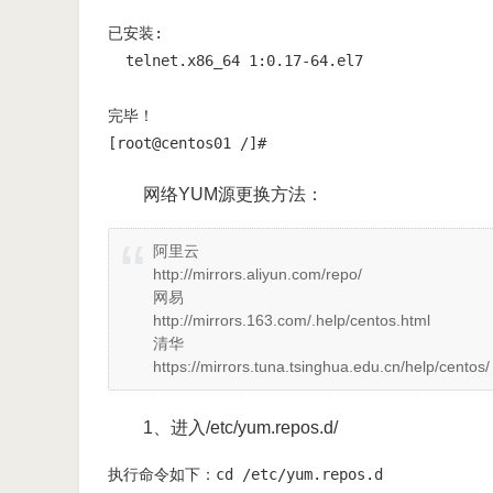
已安装:

  telnet.x86_64 1:0.17-64.el7               
完毕！

[root@centos01 /]#
网络YUM源更换方法：
阿里云
http://mirrors.aliyun.com/repo/
网易
http://mirrors.163.com/.help/centos.html
清华
https://mirrors.tuna.tsinghua.edu.cn/help/centos/
1、进入/etc/yum.repos.d/
执行命令如下：cd /etc/yum.repos.d
