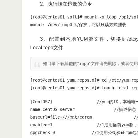
2、执行挂在镜像的命令
[root@centos01 soft]# mount -o loop /opt/sof
mount: /dev/loop0 写保护，将以只读方式挂载
3、配置到本地YUM源文件，切换到/etc/y
Local.repo文件
如目录下有其他的“
.repo
”文件请先删除，或者使用
[root@centos01 yum.repos.d]# cd /etc/yum.rep
[root@centos01 yum.repos.d]# touch Local.re
[CentOS7]                  //yum的ID，
name=CentOS-server                //描述信息

baseurl=file:///mnt/cdrom             
enabled=1                  //1启用当前yum源，
gpgcheck=0               //1使用公钥验证r