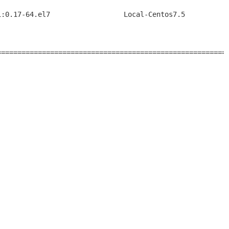
:0.17-64.el7                  Local-Centos7.5           
========================================================
                                                       
                                                       