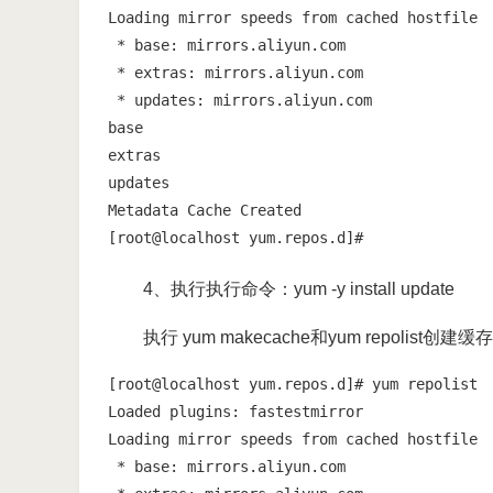
Loading mirror speeds from cached hostfile

 * base: mirrors.aliyun.com

 * extras: mirrors.aliyun.com

 * updates: mirrors.aliyun.com

base                                        
extras                                      
updates                                     
Metadata Cache Created

[root@localhost yum.repos.d]#
4、执行执行命令：yum -y install update
执行 yum makecache和yum repolis
[root@localhost yum.repos.d]# yum repolist

Loaded plugins: fastestmirror

Loading mirror speeds from cached hostfile

 * base: mirrors.aliyun.com
