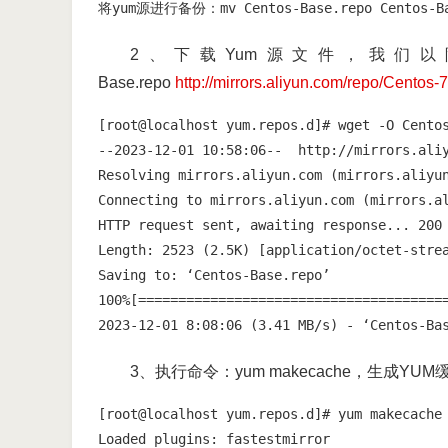
将yum源进行备份：mv Centos-Base.repo Cen
2、下载Yum源文件，我们以阿里的
Base.repo
http://mirrors.aliyun.com/repo/Centos-
[root@localhost yum.repos.d]# wget -O Centos
--2023-12-01 10:58:06--  http://mirrors.aliy
Resolving mirrors.aliyun.com (mirrors.aliyun
Connecting to mirrors.aliyun.com (mirrors.al
HTTP request sent, awaiting response... 200 
Length: 2523 (2.5K) [application/octet-strea
Saving to: ‘Centos-Base.repo’

100%[=======================================
2023-12-01 8:08:06 (3.41 MB/s) - ‘Centos-Ba
3、执行命令：yum makecache，生成YUM
[root@localhost yum.repos.d]# yum makecache

Loaded plugins: fastestmirror
