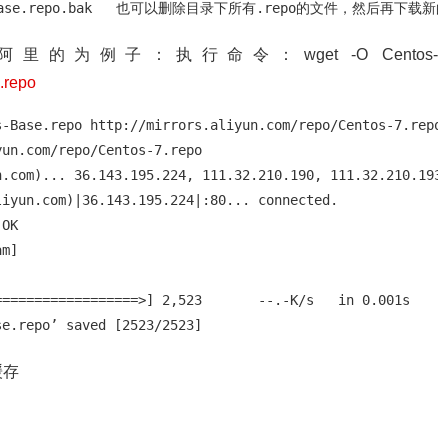
tos-Base.repo.bak   也可以删除目录下所有.repo的文件，然后再下载
为例子：执行命令：wget -O Centos-
7.repo
-Base.repo http://mirrors.aliyun.com/repo/Centos-7.repo

un.com/repo/Centos-7.repo

.com)... 36.143.195.224, 111.32.210.190, 111.32.210.193,
iyun.com)|36.143.195.224|:80... connected.

OK

m]

=================>] 2,523       --.-K/s   in 0.001s  

se.repo’ saved [2523/2523]
缓存