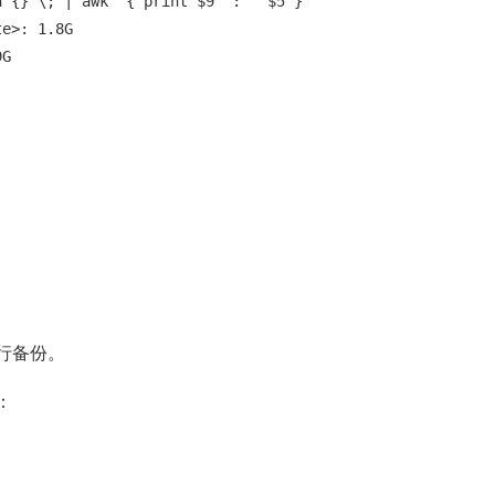
 {} \; | awk '{ print $9 ": " $5 }'

e>: 1.8G

9G
行备份。
：