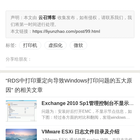
声明：本文由
云召博客
收集发布，如有侵权，请联系我们，我
们将第一时间进行处理。
本文链接：
https://liyunzhao.com/post/99.html
标签:
打印机
虚拟化
微软
分享给朋友：
“RDS中打印重定向导致Windows打印问题的五大原
因” 的相关文章
Exchange 2010 Sp1管理控制台不显示管
理页面问题
问题为：安装好后打开EMC，不显示节点信息，如
下图：经过各方面的对比和翻阅，发现windows
server 2012和windows 8的mmc版本与exchange
2010 需求版本不一致，这个时候，就需要通过其他
VMware ESXi 日志文件目录及介绍
手段强制加MMC了。将一下文件，保存为BAT文
VMware ESXi 通过使用 syslog 功能，在日志文件