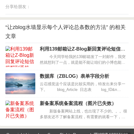
分享给朋友：
“让zblog水墙显示每个人评论总条数的方法” 的相关
文章
利用139邮箱让Z-Blog新回复评论短信提
醒到手机
今天同学给我的139邮箱发了一封邮件，我突
然就想到了一点，就是能不能让咱们的小博也能将
提醒邮件发成提醒短信呢？这样不就可以更好的并
且更及时的了解了留言，哪怕就是自己没有上网，
数据库（ZBLOG）表单字段分析
只要手机开机，就可以知道博友的留言，感觉…
云召感觉这个应该是比较实用的，特发出来分享一
下。 blog_Article 日志表 log_ID&n…
新备案系统备案流程（图片已失效）
新版备案网站上线，也出现了不少的。。。很
多朋友还不了解备案流程，有需要的就看一下，云
召也找了一些资料，不过还是仅供参考：…