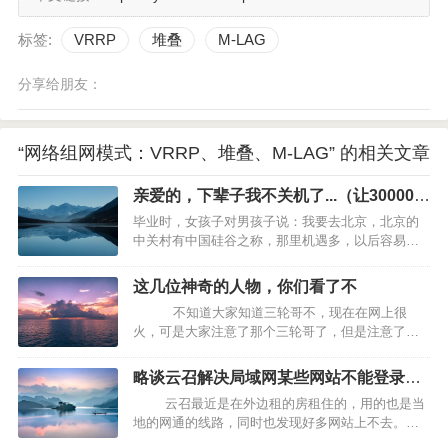
标签:
VRRP
堆叠
M-LAG
分享给朋友：
“网络组网模式：VRRP、堆叠、M-LAG” 的相关文章
亲爱的，下辈子我不关机了...（让30000人
感动到哭）
毕业时，女孩子对男孩子说：我要去北京，北京的
中关村有中国硅谷之称，那里机遇多，以后容易发
达。 男孩子说：那我就回四川老家，那里是天府之
国，美女多，以后你发达了不要我，我容易再找。
这几位神奇的人物，你们看了不
女孩子的小拳头在男孩子厚实的胸前轻敲，嘟起了
不知道大家知道三轮哥不，现在在网上很
小嘴儿，说你就知道想美女，哼，就算以后我不要
火，可是大家注意了那个三轮哥了，但是注意了火
你了，你…
车哥了不，还有奔跑哥，都是牛人啊，太厉害了，
我是真服了，如果换了我，早就吓死啦！~~~…
略谈云召解决局域网某些网站不能登录的
问题
云召最近是在外边租的房租住的，用的也是当
地的网通的线路，同时也发现好多网站上不去。之
前我知道上不去的博客有摩尔博客，和守望的博