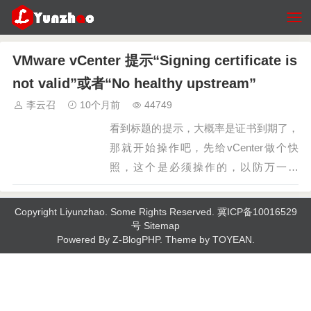
VMware vCenter 提示“Signing certificate is
not valid”或者“No healthy upstream”
李云召
10个月前
44749
看到标题的提示，大概率是证书到期了，
那就开始操作吧，先给vCenter做个快
照，这个是必须操作的，以防万一。
VCSA 6.5.x、6.7.x、7.0.x 和 vCenter
Server 8.0.x 中使用 shell 脚本重新生成并
Copyright
Liyunzhao
. Some Rights Reserved.
冀ICP备10016529
替换过期的安全令牌服务（STS）证书的
号
Sitemap
Powered By
Z-BlogPHP
. Theme by
TOYEAN
.
步骤。1、先下载脚本fixs…